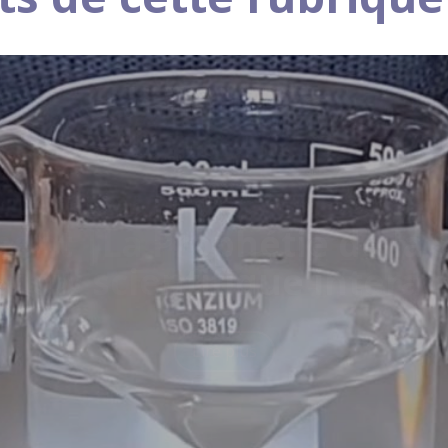
nt |Quinzaine du Numéri
| Ateliers Fake ou pas ?
Lire plus