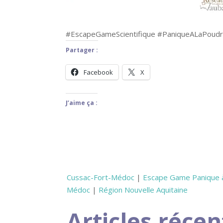
#EscapeGameScientifique #PaniqueALaPoud
Partager :
Facebook
X
J’aime ça :
Cussac-Fort-Médoc
|
Escape Game Panique à
Médoc
|
Région Nouvelle Aquitaine
Articles récen