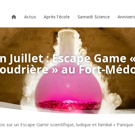
Actus
Après l’école
Samedi Science
Annivers
 Juillet : Escape Game «
oudrière » au Fort-Méd
s sur un Escape Game scientifique, ludique et familial « Panique à