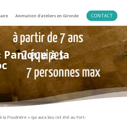
CONTACT
aire
Animation d’ateliers en Gironde
 Panique à la
oc
 la Poudrière » qui aura lieu cet été au Fort-