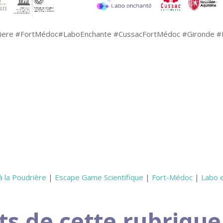
riere #FortMédoc#LaboEnchante #CussacFortMédoc #Gironde 
 la Poudrière
|
Escape Game Scientifique
|
Fort-Médoc
|
Labo 
ts de cette rubrique