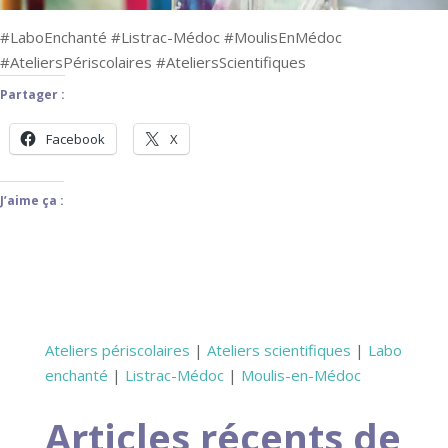
#LaboEnchanté #Listrac-Médoc #MoulisEnMédoc
#AteliersPériscolaires #AteliersScientifiques
Partager :
Facebook
X
J’aime ça :
Ateliers périscolaires
|
Ateliers scientifiques
|
Labo
enchanté
|
Listrac-Médoc
|
Moulis-en-Médoc
Articles récents de