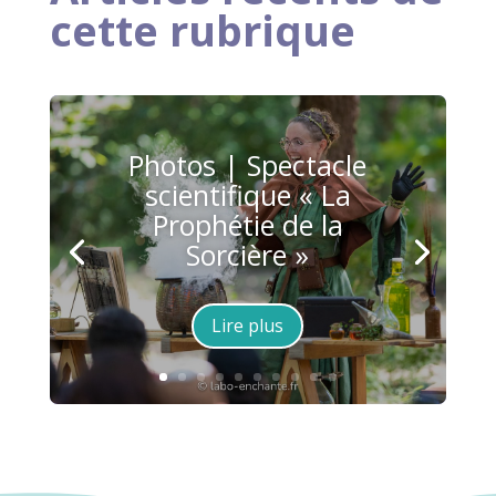
cette rubrique
Photos | Spectacle
scientifique « La
Prophétie de la
Sorcière »
Lire plus