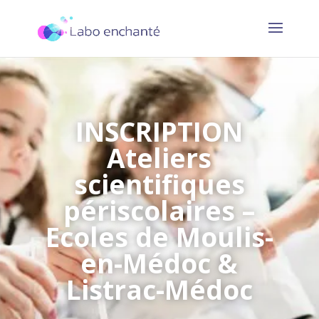
INSCRIPTION
Ateliers
scientifiques
périscolaires –
Ecoles de Moulis-
en-Médoc &
Listrac-Médoc