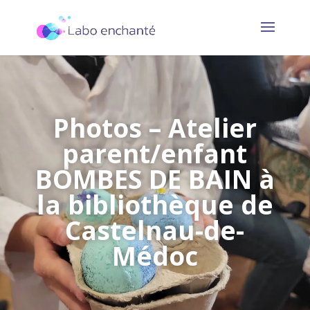
Photos – Atelier
parent/enfant
BOMBES DE BAIN à
la bibliothèque de
Castelnau-de-
Médoc