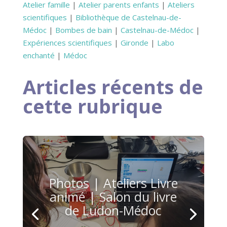
Atelier famille
|
Atelier parents enfants
|
Ateliers
scientifiques
|
Bibliothèque de Castelnau-de-
Médoc
|
Bombes de bain
|
Castelnau-de-Médoc
|
Expériences scientifiques
|
Gironde
|
Labo
enchanté
|
Médoc
Articles récents de
cette rubrique
Photos | Ateliers Livre
animé | Salon du livre
de Ludon-Médoc