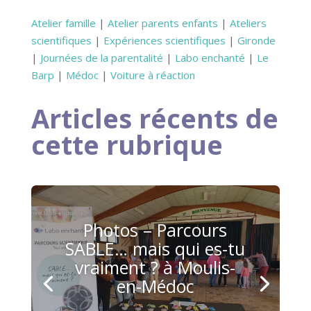
Atelier famille
|
Atelier parents enfants
|
Ateliers
scientifiques
|
Expériences scientifiques
|
Gironde
|
Journées de la parentalité
|
Labo enchanté
|
Le
Barp
|
Médoc
|
Voiture à réaction
Articles récents de
cette rubrique
Photos – Parcours
SABLE… mais qui es-tu
vraiment ? à Moulis-
en-Médoc