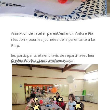
Animation de l’atelier parent/enfant « Voiture 🚘à
réaction » pour les journées de la parentalité à Le
Barp.
les participants étaient ravis de repartir avec leur
Crédits Photos : Labo enchanté
magnifique voiture à réaction 🤩🤩🤩!