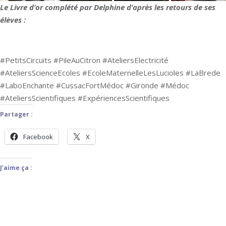
Le Livre d’or complété par Delphine d’après les retours de ses
élèves :
#PetitsCircuits #PileAuCitron #AteliersElectricité
#AteliersScienceEcoles #EcoleMaternelleLesLucioles #LaBrede
#LaboEnchante #CussacFortMédoc #Gironde #Médoc
#AteliersScientifiques #ExpériencesScientifiques
Partager :
Facebook
X
J’aime ça :