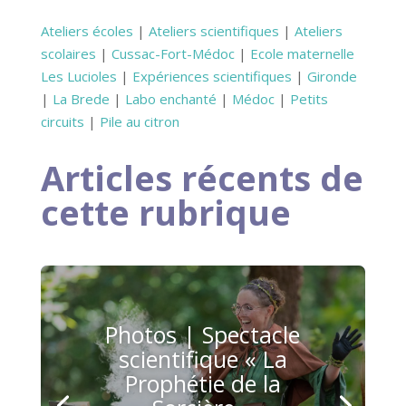
Ateliers écoles
|
Ateliers scientifiques
|
Ateliers
scolaires
|
Cussac-Fort-Médoc
|
Ecole maternelle
Les Lucioles
|
Expériences scientifiques
|
Gironde
|
La Brede
|
Labo enchanté
|
Médoc
|
Petits
circuits
|
Pile au citron
Articles récents de
cette rubrique
Photos | Spectacle
scientifique « La
Prophétie de la