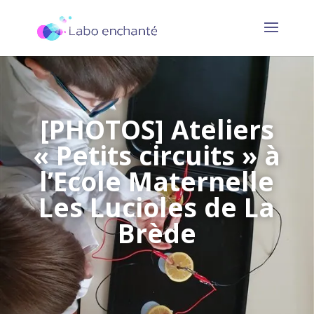
[PHOTOS] Ateliers
« Petits circuits » à
l’Ecole Maternelle
Les Lucioles de La
Brède