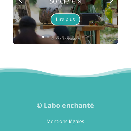
Sorcière »
Lire plus
©
Labo enchanté
Mentions légales