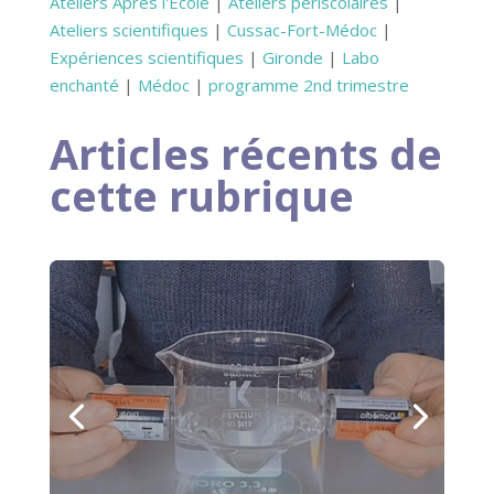
Ateliers Après l'Ecole
|
Ateliers périscolaires
|
Ateliers scientifiques
|
Cussac-Fort-Médoc
|
Expériences scientifiques
|
Gironde
|
Labo
enchanté
|
Médoc
|
programme 2nd trimestre
Articles récents de
cette rubrique