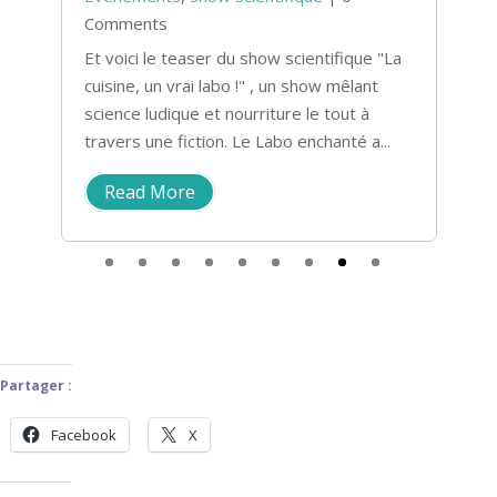
Comments
C
sc
Et voici le teaser du show scientifique "La
cuisine, un vrai labo !" , un show mêlant
L
science ludique et nourriture le tout à
s
travers une fiction. Le Labo enchanté a...
E
Po
Read More
ve
Partager :
Facebook
X