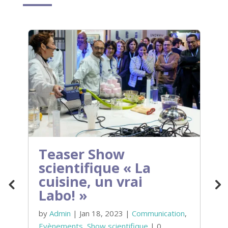
e
Teaser Show
scientifique « La
P
cuisine, un vrai
Labo! »
!
l
by
Admin
|
Jan 18, 2023
|
Communication
,
Evènements
,
Show scientifique
|
0
b