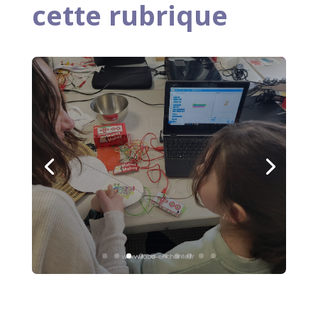
cette rubrique
Photos | Ateliers Livre
animé | Salon du livre
de Ludon-Médoc
Lire plus