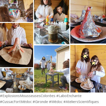
#ExplosionsMousseusesColorées #LaboEnchante
#CussacFortMédoc #Gironde #Médoc #AteliersScientifiques