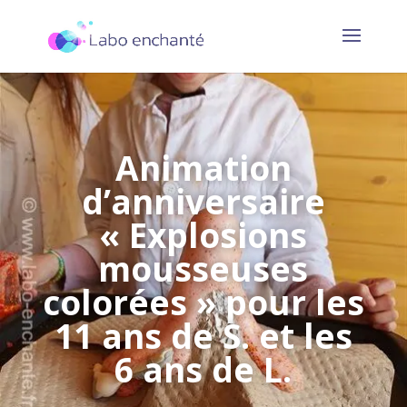
Animation
d’anniversaire
« Explosions
mousseuses
colorées » pour les
11 ans de S. et les
6 ans de L.