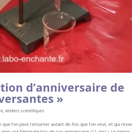
ion d’anniversaire de
versantes »
re
,
Ateliers scientifiques
n que l’on peut retourner autant de fois que l’on veut, et qui revie
es amis ont fabriquée lors de son anniversaire (11 ans! ). Le temps