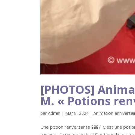
[PHOTOS] Animat
M. « Potions ren
par
Admin
|
Mar 8, 2024
|
Animation anniversai
Une potion renversante 🧪🧪🧪?! C’est une potio
toujours à son état initial ! C’est que M. et s