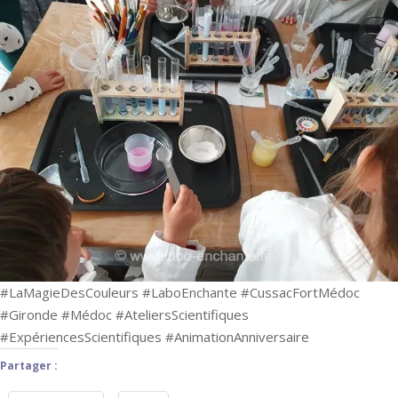
#LaMagieDesCouleurs #LaboEnchante #CussacFortMédoc
#Gironde #Médoc #AteliersScientifiques
#ExpériencesScientifiques #AnimationAnniversaire
Partager :