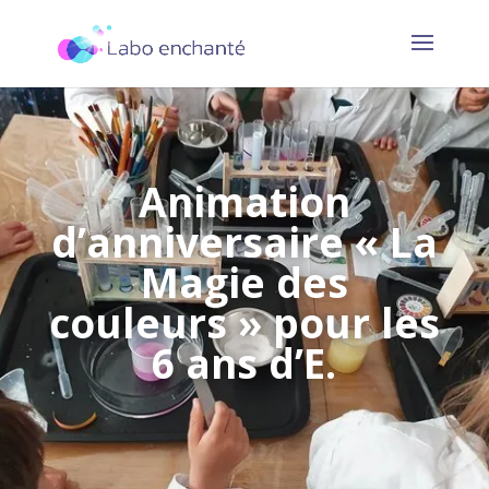
Animation
d’anniversaire « La
Magie des
couleurs » pour les
6 ans d’E.