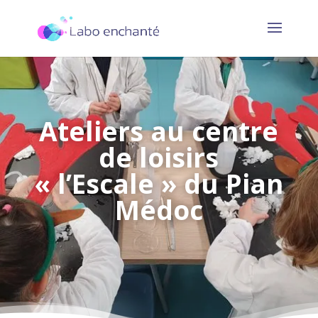
Ateliers au centre
de loisirs
« l’Escale » du Pian
Médoc