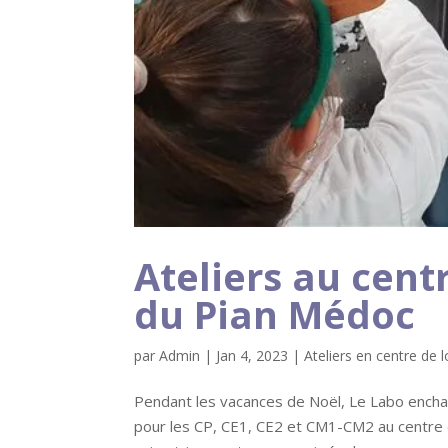
Ateliers au centr
du Pian Médoc
par
Admin
|
Jan 4, 2023
|
Ateliers en centre de l
Pendant les vacances de Noël, Le Labo enchant
pour les CP, CE1, CE2 et CM1-CM2 au centre d