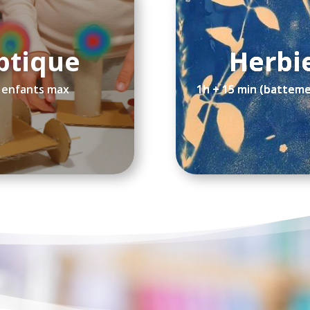
optique
Herbi
8 enfants max
1h + 15 min (batteme