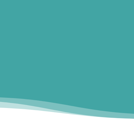
Témoignage
Encore un chouette atelier à la bibl
enfants !
Atelier enfant » Cocktail à éta