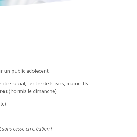
ur un public adolecent.
re social, centre de loisirs, mairie. Ils
ires
(hormis le dimanche).
tc).
 sans cesse en création !