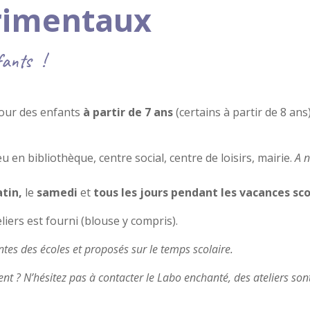
érimentaux
nfants !
our des enfants
à partir de 7 ans
(certains à partir de 8 an
ieu en bibliothèque, centre social, centre de loisirs, mairie.
A 
tin,
le
samedi
et
tous les jours
pendant les vacances sco
iers est fourni (blouse y compris).
ntes des écoles et proposés sur le temps scolaire.
t ? N’hésitez pas à contacter le Labo enchanté, des ateliers sont