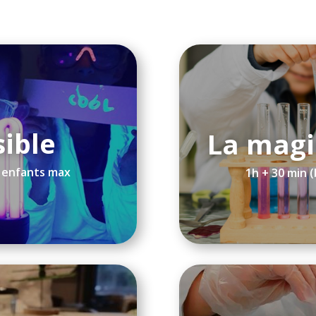
sible
La magi
8 enfants max
1h + 30 min 