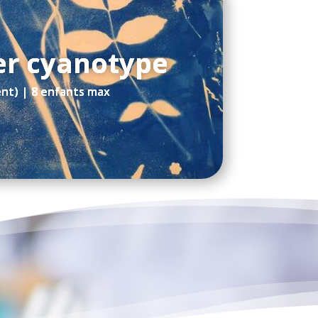
er cyanotype
nt) | 8 enfants max