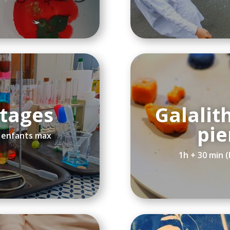
étages
Galalit
pie
8 enfants max
1h + 30 min 