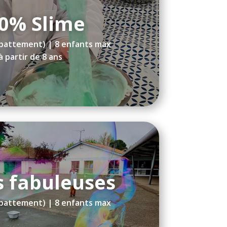
0% Slime
(battement) | 8 enfants max
à partir de 8 ans
s fabuleuses
(battement) | 8 enfants max