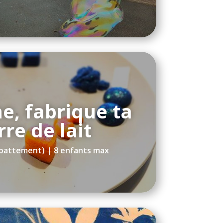
he, fabrique ta
rre de lait
(battement) | 8 enfants max