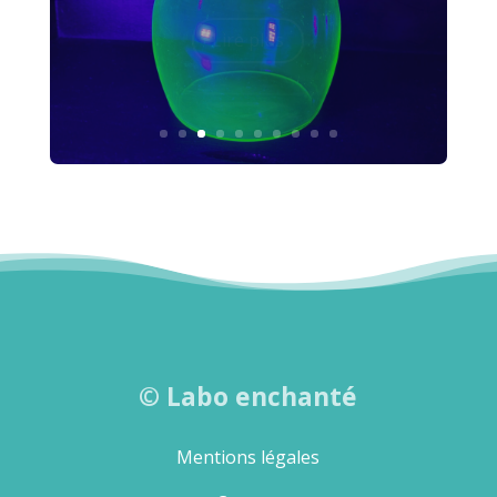
©
Labo enchanté
Mentions légales