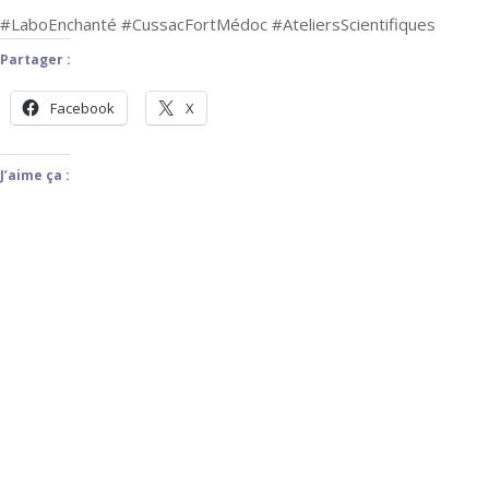
#LaboEnchanté #CussacFortMédoc #AteliersScientifiques
Partager :
Facebook
X
J’aime ça :