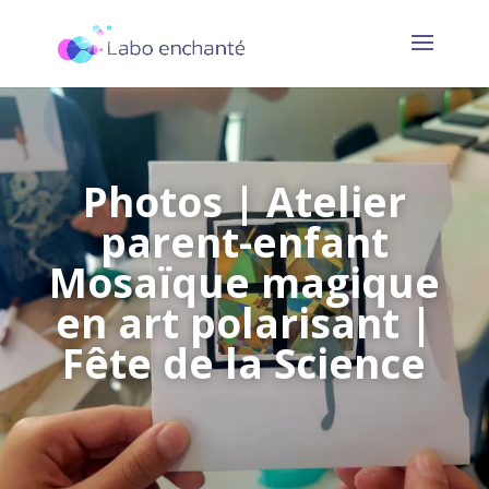
Photos | Atelier
parent-enfant
Mosaïque magique
en art polarisant |
Fête de la Science