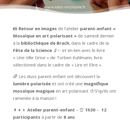
📸
Retour en images
de l’atelier
parent-enfant «
Mosaïque en art polarisant »
de samedi dernier
à la
bibliothèque de Brach
, dans le cadre de la
Fête de la Science
🔬✨ et en lien avec le livre
« Une Ville Grise » de Torben Kuhlmann, livre
sélectionné dans le cadre de « Lire et Elire ».
🌈 Les duos parent-enfant ont découvert la
lumière polarisée
et ont créé une
magnifique
mosaïque magique
en art polarisant 🎨💡qu’ils ont
ramenée à la maison !
👩‍👧‍👦
Atelier parent-enfant
– ⏰
1h30
–
12
participants
à partir de
8 ans