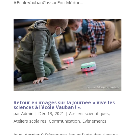
#EcoleVaubanCussacFortMédoc...
Retour en images sur la Journée « Vive les
sciences à l’école Vauban ! «
par
Admin
|
Déc 13, 2021
|
Ateliers scientifiques
,
Ateliers scolaires
,
Communication
,
Evènements
Jeudi dernier 9 Décembre, les enfants des classes