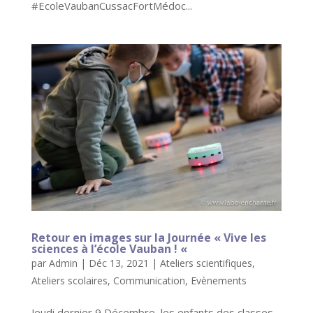
#EcoleVaubanCussacFortMédoc...
Retour en images sur la Journée « Vive les
sciences à l’école Vauban ! «
par
Admin
|
Déc 13, 2021
|
Ateliers scientifiques
,
Ateliers scolaires
,
Communication
,
Evènements
Jeudi dernier 9 Décembre, les enfants des classes