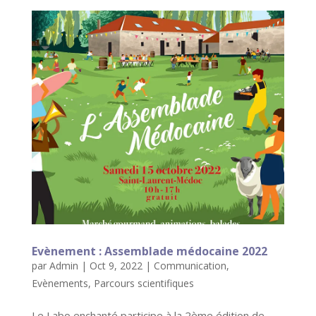
Evènement : Assemblade médocaine 2022
par
Admin
|
Oct 9, 2022
|
Communication
,
Evènements
,
Parcours scientifiques
Le Labo enchanté participe à la 2ème édition de