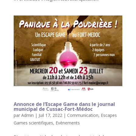
Annonce de l’Escape Game dans le journal
municipal de Cussac-Fort-Médoc
par
Admin
|
Juil 17, 2022
|
Communication
,
Escapes
Games scientifiques
,
Evènements